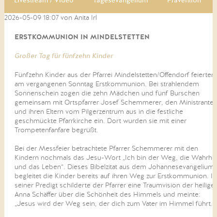
Livestream / Video
Tagesevangelium
Prävention
2026-05-09 18:07
von Anita Irl
ERSTKOMMUNION IN MINDELSTETTEN
Großer Tag für fünfzehn Kinder
Fünfzehn Kinder aus der Pfarrei Mindelstetten/Offendorf feierten
am vergangenen Sonntag Erstkommunion. Bei strahlendem
Sonnenschein zogen die zehn Mädchen und fünf Burschen
gemeinsam mit Ortspfarrer Josef Schemmerer, den Ministrante
und ihren Eltern vom Pilgerzentrum aus in die festliche
geschmückte Pfarrkirche ein. Dort wurden sie mit einer
Trompetenfanfare begrüßt.
Bei der Messfeier betrachtete Pfarrer Schemmerer mit den
Kindern nochmals das Jesu-Wort „Ich bin der Weg, die Wahrhei
und das Leben“. Dieses Bibelzitat aus dem Johannesevangelium
begleitet die Kinder bereits auf ihren Weg zur Erstkommunion. In
seiner Predigt schilderte der Pfarrer eine Traumvision der heilige
Anna Schäffer über die Schönheit des Himmels und meinte:
„Jesus wird der Weg sein, der dich zum Vater im Himmel führt.“