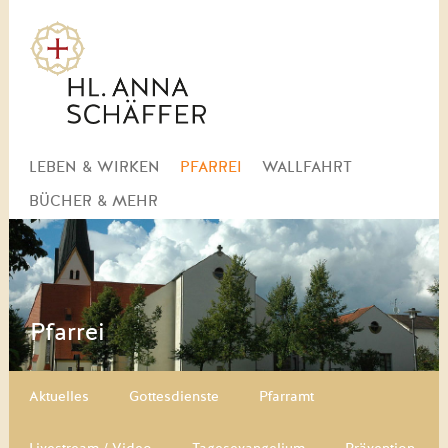
Navigation
LEBEN & WIRKEN
PFARREI
WALLFAHRT
überspringen
BÜCHER & MEHR
Pfarrei
Navigation überspringen
Aktuelles
Gottesdienste
Pfarramt