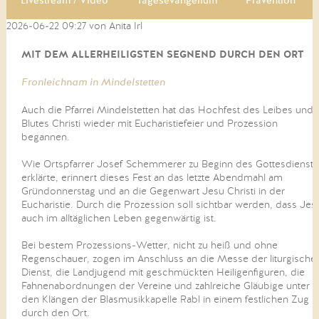
Livestream / Video
Tagesevangelium
Prävention
2026-06-22 09:27
von Anita Irl
MIT DEM ALLERHEILIGSTEN SEGNEND DURCH DEN ORT
Fronleichnam in Mindelstetten
Auch die Pfarrei Mindelstetten hat das Hochfest des Leibes und
Blutes Christi wieder mit Eucharistiefeier und Prozession
begannen.
Wie Ortspfarrer Josef Schemmerer zu Beginn des Gottesdienste
erklärte, erinnert dieses Fest an das letzte Abendmahl am
Gründonnerstag und an die Gegenwart Jesu Christi in der
Eucharistie. Durch die Prozession soll sichtbar werden, dass Jes
auch im alltäglichen Leben gegenwärtig ist.
Bei bestem Prozessions-Wetter, nicht zu heiß und ohne
Regenschauer, zogen im Anschluss an die Messe der liturgische
Dienst, die Landjugend mit geschmückten Heiligenfiguren, die
Fahnenabordnungen der Vereine und zahlreiche Gläubige unter
den Klängen der Blasmusikkapelle Rabl in einem festlichen Zug
durch den Ort.