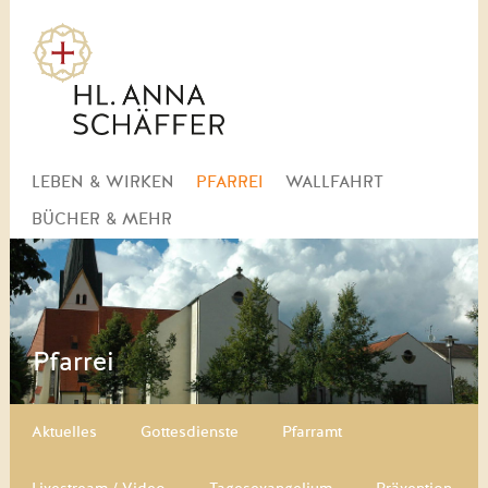
Navigation
LEBEN & WIRKEN
PFARREI
WALLFAHRT
überspringen
BÜCHER & MEHR
Pfarrei
Navigation überspringen
Aktuelles
Gottesdienste
Pfarramt