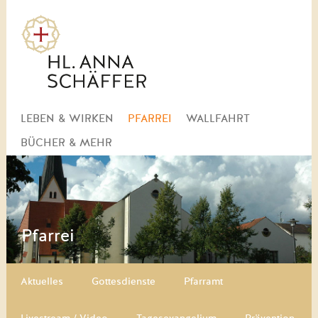
Navigation
LEBEN & WIRKEN
PFARREI
WALLFAHRT
überspringen
BÜCHER & MEHR
Pfarrei
Navigation überspringen
Aktuelles
Gottesdienste
Pfarramt