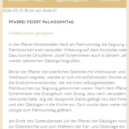
Livestream / Video
Tagesevangelium
Prävention
2026-03-31 18:46
von Anita Irl
PFARREI FEIERT PALMSONNTAG
Palmbuschen gesegnet
In der Pfarrei Mindelstetten fand am Palmsonntag die Segnung d
Palmbüscherl trotz nasskalter Witterung auf dem Kirchplatz statt.
Dazu konnte Ortspfarrer Josef Schemmerer auch in diesem Jahr
wieder zahlreichen Gläubige begrüßen.
Bevor der Pfarrer die österlichen Gebinde mit Weihwasser und
Weihrauch segnete, wandte er sich mit einführenden Worten an
die Erstkommunionkinder, die mit ihren selbstgebastelten
Palmbuschen zur Segnung gekommen waren. Nach dem Pfarrer
Schemmerer das Evangelium vom Einzug Jesu nach Jerusalem
verkündet hatte, zog der liturgische Dienst gefolgt von den Kinde
und den Gläubigen in die Kirche ein. Dort wurde dann weiter die
Liturgie zum Palmsonntag gefeiert.
Am Ende des Gottesdienstes lud der Pfarrer die Gläubigen noch
zur Osterbeichte und zum Mitfeiern der Kar- und Ostertage ein.